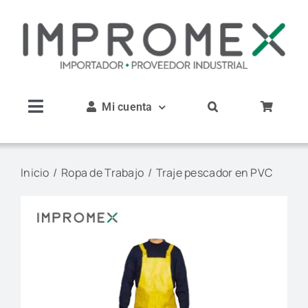
Saltar
al
contenido
Mi cuenta
Toggle
Navigation
Inicio
Inicio
Ropa de Trabajo
Traje pescador en PVC
Nosotros
Productos
Servicios