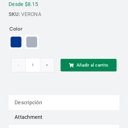
Desde
$
8.15
SKU:
VERONA
Color

Añadir al carrito
Gorra
de
Trabajo
Ajustable
Descripción
Delta
Plus
Attachment
cantidad