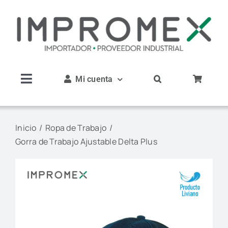
Saltar
al
contenido
Mi cuenta
Toggle
Navigation
Inicio
Inicio
Ropa de Trabajo
Gorra de Trabajo Ajustable Delta Plus
Nosotros
Productos
Servicios