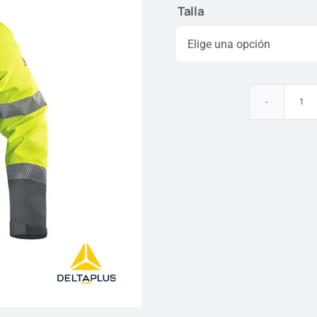
Talla
Ch
Im
y
Tr
De
Pl
ca