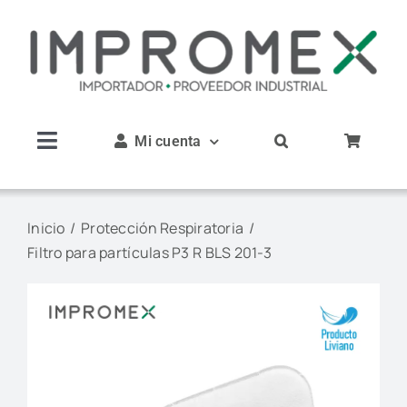
Saltar
al
contenido
Mi cuenta
Toggle
Navigation
Inicio
Inicio
Protección Respiratoria
Filtro para partículas P3 R BLS 201-3
Nosotros
Productos
Servicios