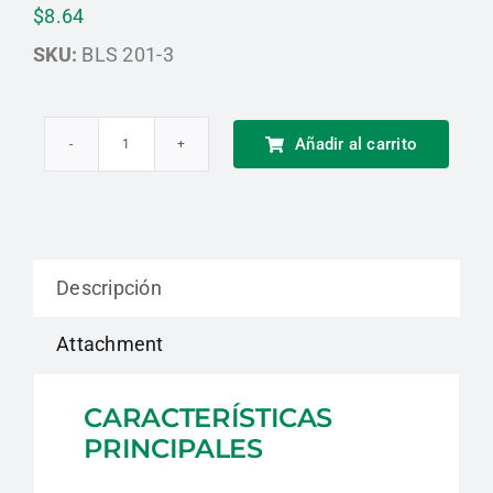
$
8.64
SKU:
BLS 201-3
Añadir al carrito
Filtro
para
partículas
P3
Descripción
R
BLS
Attachment
201-
3
CARACTERÍSTICAS
cantidad
PRINCIPALES