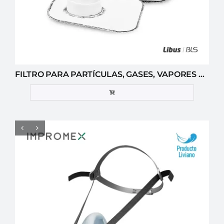
FILTRO PARA PARTÍCULAS, GASES, VAPORES ORGÁNICOS Y ÁCIDOS P3R BLS 201-3C