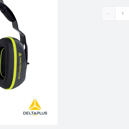
Or
IN
De
Pl
ca