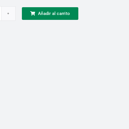
Añadir al carrito
ejeras
TERLIGHT
lta
us
ntidad