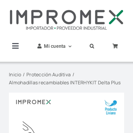
Saltar
al
contenido
Mi cuenta
Toggle
Navigation
Inicio
Inicio
Protección Auditiva
Almohadillas recambiables INTERHYKIT Delta Plus
Nosotros
Productos
Servicios