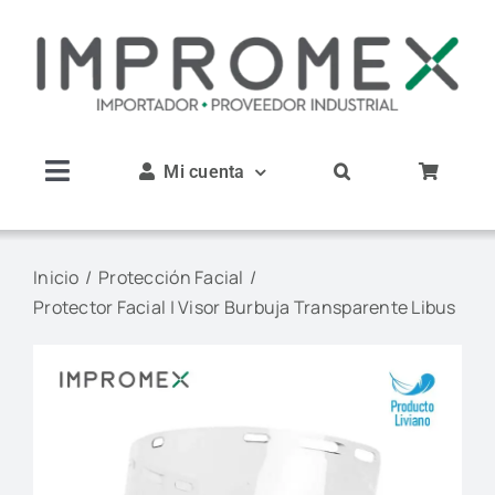
Saltar
al
contenido
Mi cuenta
Toggle
Navigation
Inicio
Inicio
Protección Facial
Protector Facial | Visor Burbuja Transparente Libus
Nosotros
Productos
Servicios