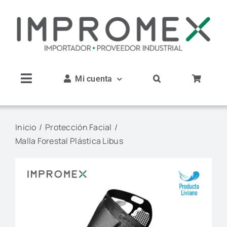
Saltar
al
contenido
Mi cuenta
Toggle
Navigation
Inicio
Inicio
Protección Facial
Malla Forestal Plástica Libus
Nosotros
Productos
Servicios