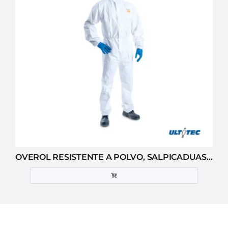
OVEROL RESISTENTE A POLVO, SALPICADUAS DE LÍQUIDOS Y AGENTES INFECCIOSOS