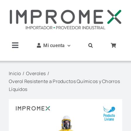
Saltar
al
contenido
Mi cuenta
Toggle
Navigation
Inicio
Inicio
Overoles
Overol Resistente a Productos Químicos y Chorros
Nosotros
Líquidos
Productos
Servicios