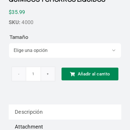
$
35.99
SKU:
4000
Tamaño

Añadir al carrito
Overol
Resistente
a
Productos
Descripción
Químicos
y
Attachment