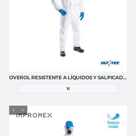
OVEROL RESISTENTE A LÍQUIDOS Y SALPICADURAS DE ACEITE ULTITEC