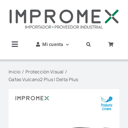
Saltar
al
contenido
Mi cuenta
Toggle
Navigation
Inicio
Inicio
Protección Visual
Gafas Vulcano2 Plus | Delta Plus
Nosotros
Productos
Servicios