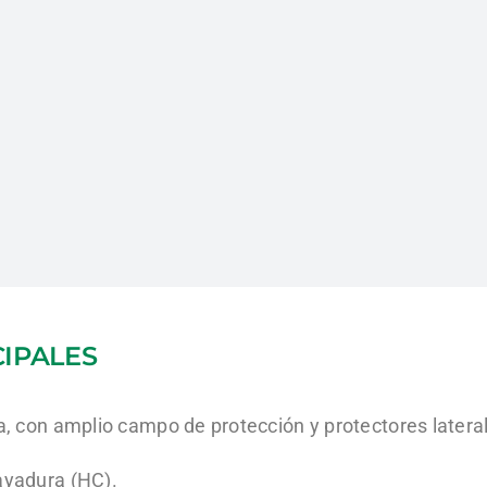
CIPALES
za, con amplio campo de
protección y protectores latera
ayadura (HC).