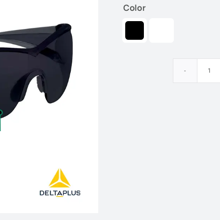
Color

Ga
de
se
E
De
Pl
ca