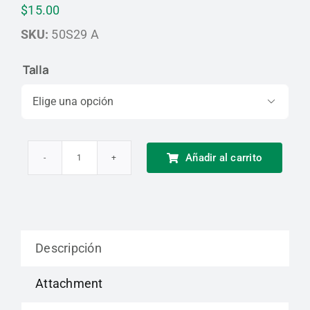
$
15.00
SKU:
50S29 A
Talla

Añadir al carrito
Zapato
de
Seguridad
Antideslizante
Descripción
Marluvas
cantidad
Attachment