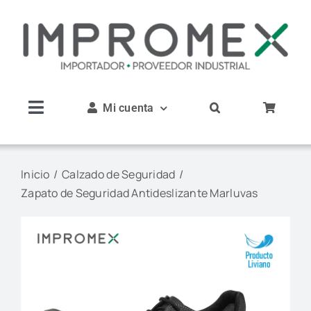
Saltar
al
contenido
Mi cuenta
Toggle
Navigation
Inicio
Inicio
Calzado de Seguridad
Zapato de Seguridad Antideslizante Marluvas
Nosotros
Productos
Servicios