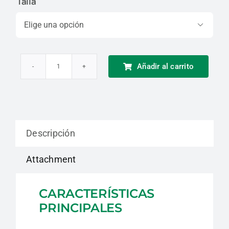
Talla

Añadir al carrito
Bota
de
Seguridad
Dieléctrica
Descripción
Bompel
cantidad
Attachment
CARACTERÍSTICAS
PRINCIPALES