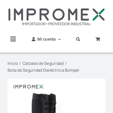
Saltar
al
contenido
Mi cuenta
Toggle
Navigation
Inicio
Inicio
Calzado de Seguridad
Bota de Seguridad Dieléctrica Bompel
Nosotros
Productos
Servicios