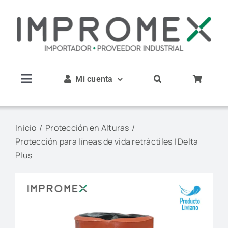
Saltar
al
contenido
Mi cuenta
Toggle
Navigation
Inicio
Inicio
Protección en Alturas
Protección para líneas de vida retráctiles | Delta
Nosotros
Plus
Productos
Servicios