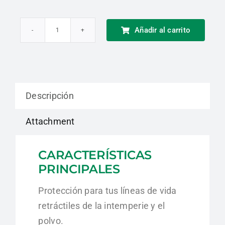
Añadir al carrito
Protección
para
líneas
de
Descripción
vida
retráctiles
Attachment
|
Delta
CARACTERÍSTICAS
Plus
PRINCIPALES
cantidad
Protección para tus líneas de vida
retráctiles de la intemperie y el
polvo.