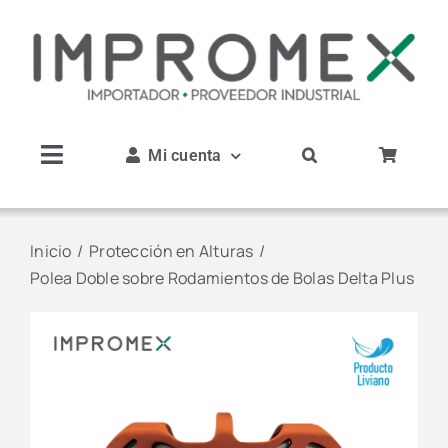
Saltar
al
contenido
Mi cuenta
Toggle
Navigation
Inicio
Inicio
Protección en Alturas
Polea Doble sobre Rodamientos de Bolas Delta Plus
Nosotros
Productos
Servicios