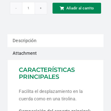
Añadir al carrito
Polea
Doble
sobre
Rodamientos
Descripción
de
Bolas
Attachment
Delta
Plus
CARACTERÍSTICAS
cantidad
PRINCIPALES
Facilita el desplazamiento en la
cuerda como en una tirolina.