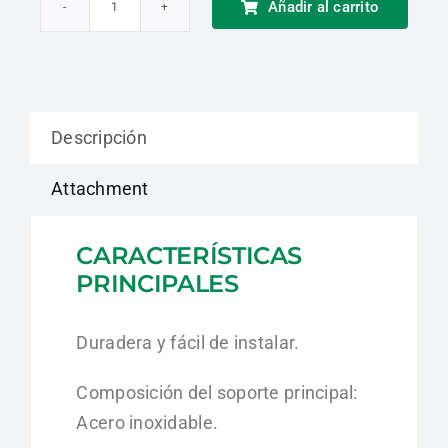
Añadir al carrito
Placa
de
Anclaje
Delta
Descripción
Plus
cantidad
Attachment
CARACTERÍSTICAS
PRINCIPALES
Duradera y fácil de instalar.
Composición del soporte principal:
Acero inoxidable.