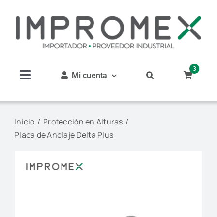
Saltar
al
contenido
3
Mi cuenta
Toggle
Navigation
Inicio
Inicio
Protección en Alturas
Placa de Anclaje Delta Plus
Nosotros
Productos
Servicios