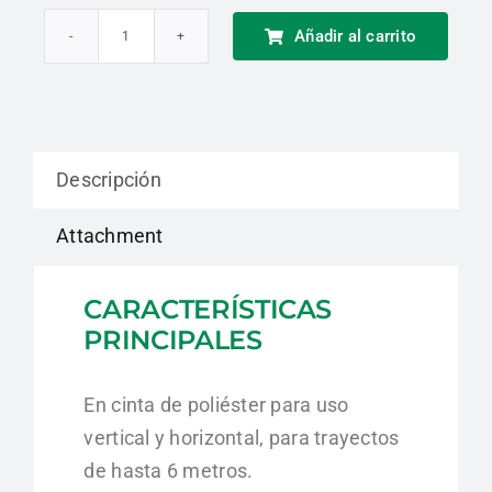
Añadir al carrito
Equipo
|
Retráctil
Anticaídas
Descripción
Delta
Plus
Attachment
cantidad
CARACTERÍSTICAS
PRINCIPALES
En cinta de poliéster para uso
vertical y horizontal,
para trayectos
de hasta 6 metros.