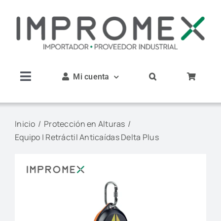
Saltar
al
contenido
Mi cuenta
Toggle
Navigation
Inicio
Inicio
Protección en Alturas
Equipo | Retráctil Anticaídas Delta Plus
Nosotros
Productos
Servicios