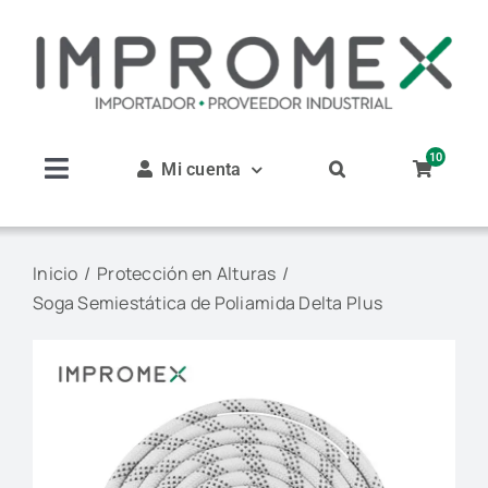
Saltar
al
contenido
10
Mi cuenta
Toggle
Navigation
Inicio
Inicio
Protección en Alturas
Soga Semiestática de Poliamida Delta Plus
Nosotros
Productos
Servicios