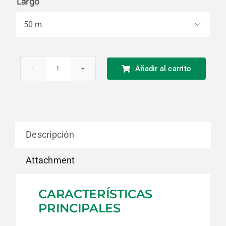
Largo

Añadir al carrito
Soga
Semiestática
de
Poliamida
Descripción
Delta
Plus
Attachment
cantidad
CARACTERÍSTICAS
PRINCIPALES